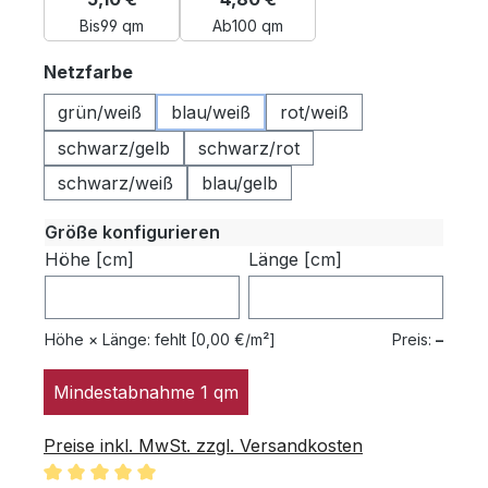
Bis
99 qm
Ab
100 qm
auswählen
Netzfarbe
grün/weiß
blau/weiß
rot/weiß
schwarz/gelb
schwarz/rot
schwarz/weiß
blau/gelb
Größe konfigurieren
Höhe [cm]
Länge [cm]
Höhe × Länge:
fehlt
[0,00 €/m²]
Preis:
–
Mindestabnahme 1 qm
Preise inkl. MwSt. zzgl. Versandkosten