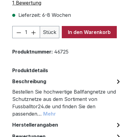
Durchschnittliche Bewertung von 5 von 5 Sternen
1 Bewertung
Lieferzeit: 6-8 Wochen
Produkt Anzahl: Gib den gewünschten 
Stück
In den Warenkorb
Produktnummer:
46725
Produktdetails
Beschreibung
Bestellen Sie hochwertige Ballfangnetze und
Schutznetze aus dem Sortiment von
Fussballtor24.de und finden Sie den
passenden…
Mehr
Herstellerangaben
Bewertungen