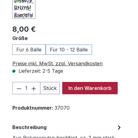
Regulärer Preis:
8,00 €
auswählen
Größe
Für 6 Bälle
Für 10 - 12 Bälle
Preise inkl. MwSt. zzgl. Versandkosten
Lieferzeit: 2-5 Tage
Produkt Anzahl: Gib den gewünschten 
Stück
In den Warenkorb
Produktnummer:
37070
Beschreibung
Aus Polypropylen hochfest, ca. 3 mm stark,