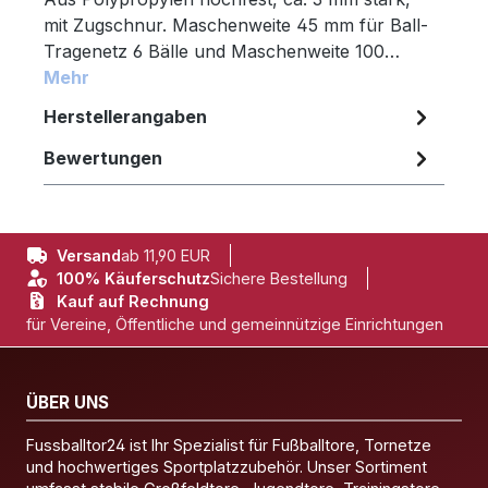
mit Zugschnur. Maschenweite 45 mm für Ball-
Tragenetz 6 Bälle und Maschenweite 100…
Mehr
Herstellerangaben
Bewertungen
Versand
ab 11,90 EUR
100% Käuferschutz
Sichere Bestellung
Kauf auf Rechnung
für Vereine, Öffentliche und gemeinnützige Einrichtungen
ÜBER UNS
Fussballtor24 ist Ihr Spezialist für Fußballtore, Tornetze
und hochwertiges Sportplatzzubehör. Unser Sortiment