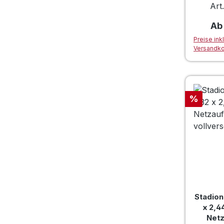
eck
Art
Reg
A
Preise ink
Versandk
Rabatt
%
Stadion
x 2,4
Net