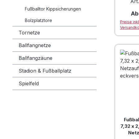
Art
Fußballtor Kippsicherungen
Re
A
Bolzplatztore
Preise ink
Versandk
Tornetze
Ballfangnetze
Ballfangzäune
Stadion & Fußballplatz
Spielfeld
Fußbal
7,32 x 2
Net