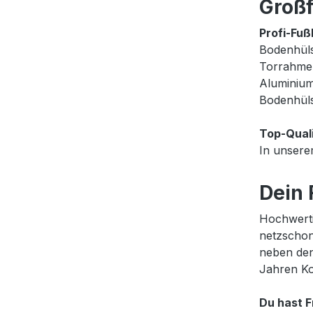
Großf
Profi-Fuß
Bodenhüls
Torrahmen
Aluminium
Bodenhüls
Top-Quali
In unsere
Dein 
Hochwerti
netzschon
neben den
Jahren Ko
Du hast F