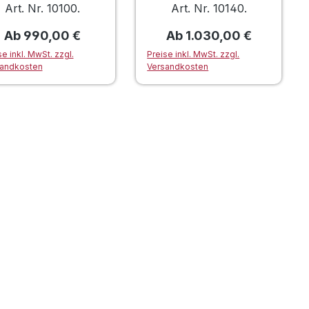
eckverschraubt
eckverschweißt
Art. Nr. 10100.
Art. Nr. 10140.
Regulärer Preis:
Regulärer Preis:
Ab
990,00 €
Ab
1.030,00 €
se inkl. MwSt. zzgl.
Preise inkl. MwSt. zzgl.
andkosten
Versandkosten