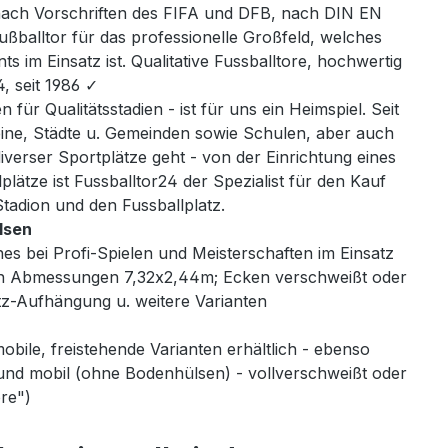
nach Vorschriften des FIFA und DFB, nach DIN EN
ßballtor für das professionelle Großfeld, welches
 im Einsatz ist. Qualitative Fussballtore, hochwertig
, seit 1986 ✓
 für Qualitätsstadien - ist für uns ein Heimspiel. Seit
reine, Städte u. Gemeinden sowie Schulen, aber auch
verser Sportplätze geht - von der Einrichtung eines
plätze ist Fussballtor24 der Spezialist für den Kauf
tadion und den Fussballplatz.
lsen
es bei Profi-Spielen und Meisterschaften im Einsatz
en Abmessungen 7,32x2,44m; Ecken verschweißt oder
tz-Aufhängung u. weitere Varianten
obile, freistehende Varianten erhältlich - ebenso
d und mobil (ohne Bodenhülsen) - vollverschweißt oder
ore")