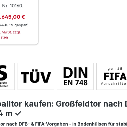
verschweißt
. Nr. 10160.
Regulärer Preis:
kaufspreis:
1.645,00 €
0 €
(8.1% gespart)
l. MwSt. zzgl.
osten
alltor kaufen: Großfeldtor nach 
4 m ✓
or nach DFB- & FIFA-Vorgaben - in Bodenhülsen für stabi