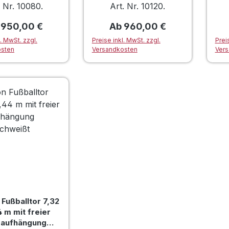
verschraubt
eckverschweißt
. Nr. 10080.
Art. Nr. 10120.
ulärer Preis:
Regulärer Preis:
b
950,00 €
Ab
960,00 €
l. MwSt. zzgl.
Preise inkl. MwSt. zzgl.
Prei
osten
Versandkosten
Vers
 Fußballtor 7,32
4 m mit freier
zaufhängung