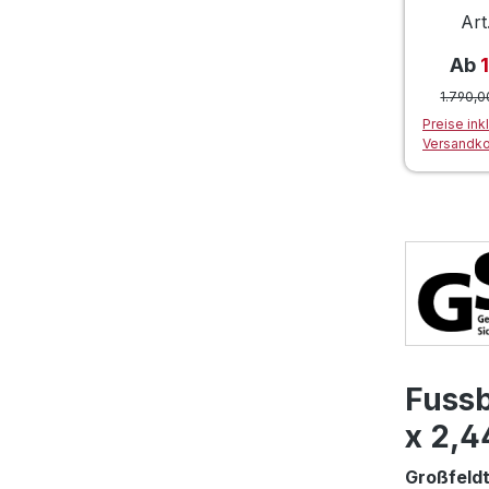
voll
Art
Ver
Ab
1.790,0
Preise ink
Versandk
Fussb
x 2,4
Großfeldt