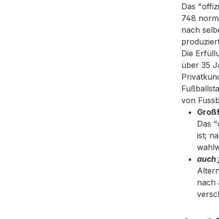
Das "offiz
748 normi
nach selbe
produziert
Die Erfüll
über 35 J
Privatkun
Fußballsta
von Fussb
Großf
Das "
ist; 
wahlw
auch 
Alter
nach 
versc