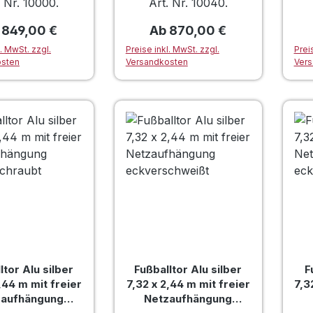
. Nr. 10000.
Art. Nr. 10040.
gulärer Preis:
Regulärer Preis:
b
849,00 €
Ab
870,00 €
l. MwSt. zzgl.
Preise inkl. MwSt. zzgl.
Prei
osten
Versandkosten
Vers
ltor Alu silber
Fußballtor Alu silber
F
,44 m mit freier
7,32 x 2,44 m mit freier
7,3
zaufhängung
Netzaufhängung