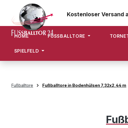
m Hauptinhalt springen
Zur Suche springen
Zur Hauptnavigation springen
Kostenloser Versand 
HOME
FUSSBALLTORE
TORNE
SPIELFELD
Fußballtore
Fußballtore in Bodenhülsen 7,32x2,44 m
Fußb