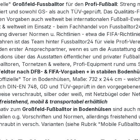
ielle"
Großfeld-Fussballtor
für den
Profi-Fußball
: Streng 
ert und sowohl GS- als auch TÜV-geprüft. Das Qualitäts-Fu
n Vorgaben auch weltweit bei internationalen Fußball-Events
 & weltweit im Einsatz - beim Fachhandel von Fussballtor24
ung diverser Normen u. Richtlinien - etwa die FIFA-Richtlinien
ahren ist das Team hinter Fussballtor24 für viele Profi-Ve
den erster Ansprechpartner, wenn es um die Ausstattung di
dions über das Ausstatten öffentlicher und privater Fußball
alltoren, Tornetzen & weitere, Profi-Equipment rund ums S
eldtor nach DFB- & FIFA-Vorgaben + in stabilen Bodenhü
offizielle" Tor in Bodenhülsen, Maße: 732 x 244 cm - welch
nach DIN-EN 748, GD und TÜV-geprüft in den vorgegeben
eise verschraubt, silber oder weiß, mit Netzbügel oder Ne
freistehend, mobil & transportabel erhältlich
nativ zum
Großfeld-Fußballtor in Bodenhülsen
sind auch m
allen o.g. Vorschriften und Normen, allerdings freistehen
hraubt in versch. Varianten (siehe Rubrik "Mobile Fußballt