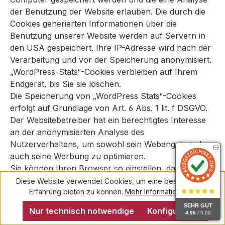
der Benutzung der Website erlauben. Die durch die
Cookies generierten Informationen über die
Benutzung unserer Website werden auf Servern in
den USA gespeichert. Ihre IP-Adresse wird nach der
Verarbeitung und vor der Speicherung anonymisiert.
„WordPress-Stats“-Cookies verbleiben auf Ihrem
Endgerät, bis Sie sie löschen.
Die Speicherung von „WordPress Stats“-Cookies
erfolgt auf Grundlage von Art. 6 Abs. 1 lit. f DSGVO.
Der Websitebetreiber hat ein berechtigtes Interesse
an der anonymisierten Analyse des
Nutzerverhaltens, um sowohl sein Webangebot als
auch seine Werbung zu optimieren.
Sie können Ihren Browser so einstellen, dass Sie
über das Setzen von Cookies informiert werden und
Diese Website verwendet Cookies, um eine bestmögliche
Erfahrung bieten zu können.
Mehr Informationen ...
Cookies nur im Einzelfall erlauben, die Annahme von
Cookies für bestimmte Fälle oder generell
SEHR GUT
Nur technisch notwendige
Konfigurieren
4.95
/ 5.00
ausschließen sowie das automatische Löschen der