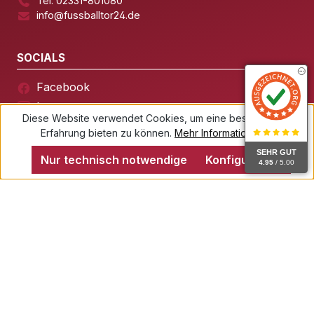
Tel. 02331-801080
info@fussballtor24.de
SOCIALS
Facebook
Instagram
Diese Website verwendet Cookies, um eine bestmögliche
Erfahrung bieten zu können.
Mehr Informationen ...
SEHR GUT
Nur technisch notwendige
Konfigurieren
4.95
/ 5.00
© 2026 Fussballtor24 – Alle Rechte vorbehalten.
Impressum
Datenschutz
AGB