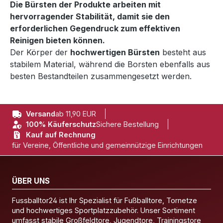
Die Bürsten der Produkte arbeiten mit
hervorragender Stabilität, damit sie den
erforderlichen Gegendruck zum effektiven
Reinigen bieten können.
Der Körper der
hochwertigen Bürsten
besteht aus
stabilem Material, während die Borsten ebenfalls aus
besten Bestandteilen zusammengesetzt werden.
Versand
ab 11,90 EUR
100% Käuferschutz
Sichere Bestellung
Kauf auf Rechnung
für Vereine, Öffentliche und gemeinnützige Einrichtungen
ÜBER UNS
Fussballtor24 ist Ihr Spezialist für Fußballtore, Tornetze
und hochwertiges Sportplatzzubehör. Unser Sortiment
umfasst stabile Großfeldtore, Jugendtore, Trainingstore