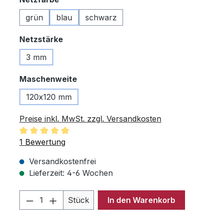
grün
blau
schwarz
auswählen
Netzstärke
3 mm
auswählen
Maschenweite
120x120 mm
Preise inkl. MwSt. zzgl. Versandkosten
Durchschnittliche Bewertung von 5 von 5 Sternen
1 Bewertung
Versandkostenfrei
Lieferzeit: 4-6 Wochen
Produkt Anzahl: Gib den gewünschten 
Stück
In den Warenkorb