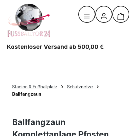
Zum Hauptinhalt springen
Warenk
Kostenloser Versand ab 500,00 €
Stadion & Fußballplatz
Schutznetze
Ballfangzaun
Ballfangzaun
Komplettanlage Pfosten