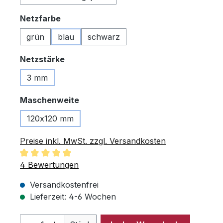
auswählen
Netzfarbe
grün
blau
schwarz
auswählen
Netzstärke
3 mm
auswählen
Maschenweite
120x120 mm
Preise inkl. MwSt. zzgl. Versandkosten
Durchschnittliche Bewertung von 5 von 5 Sternen
4 Bewertungen
Versandkostenfrei
Lieferzeit: 4-6 Wochen
Produkt Anzahl: Gib den gewünschten 