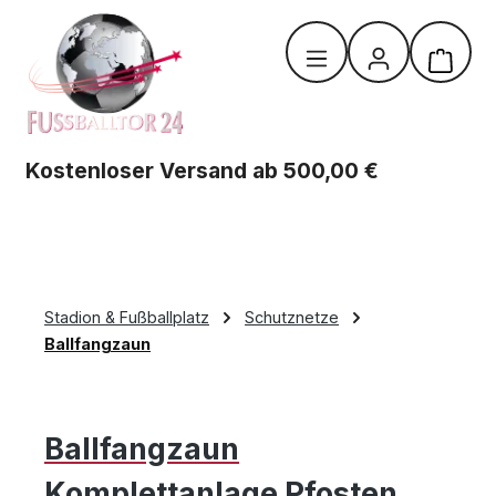
Zum Hauptinhalt springen
Warenk
Kostenloser Versand ab 500,00 €
Stadion & Fußballplatz
Schutznetze
Ballfangzaun
Ballfangzaun
Komplettanlage Pfosten