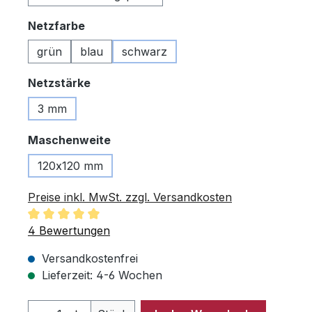
auswählen
Netzfarbe
grün
blau
schwarz
auswählen
Netzstärke
3 mm
auswählen
Maschenweite
120x120 mm
Preise inkl. MwSt. zzgl. Versandkosten
Durchschnittliche Bewertung von 5 von 5 Sternen
4 Bewertungen
Versandkostenfrei
Lieferzeit: 4-6 Wochen
Produkt Anzahl: Gib den gewünschten 