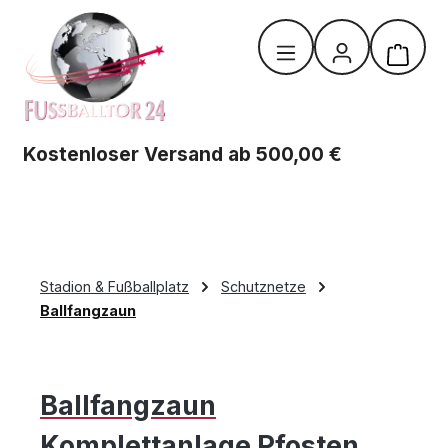
Zum Hauptinhalt springen
Warenk
Kostenloser Versand ab 500,00 €
Stadion & Fußballplatz
Schutznetze
Ballfangzaun
Ballfangzaun
Komplettanlage Pfosten