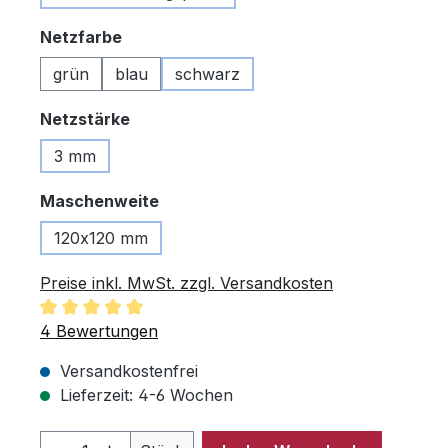
auswählen
Netzfarbe
grün
blau
schwarz
auswählen
Netzstärke
3 mm
auswählen
Maschenweite
120x120 mm
Preise inkl. MwSt. zzgl. Versandkosten
Durchschnittliche Bewertung von 5 von 5 Sternen
4 Bewertungen
Versandkostenfrei
Lieferzeit: 4-6 Wochen
Produkt Anzahl: Gib den gewünschten 