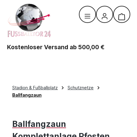
Zum Hauptinhalt springen
Warenk
Kostenloser Versand ab 500,00 €
Stadion & Fußballplatz
Schutznetze
Ballfangzaun
Ballfangzaun
Komplettanlage Pfosten