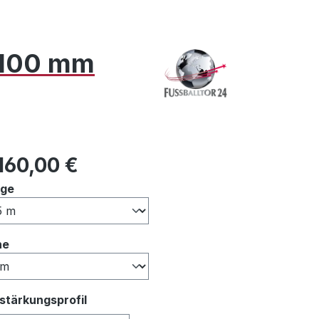
x 100 mm
ulärer Preis:
160,00 €
auswählen
nge
auswählen
he
auswählen
stärkungsprofil