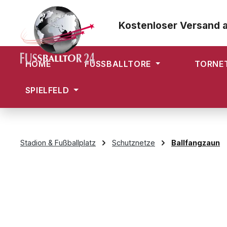
m Hauptinhalt springen
Zur Suche springen
Zur Hauptnavigation springen
Kostenloser Versand 
HOME
FUSSBALLTORE
TORNE
SPIELFELD
Stadion & Fußballplatz
Schutznetze
Ballfangzaun