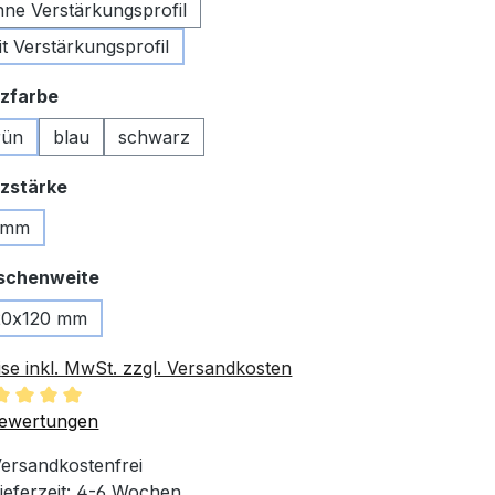
hne Verstärkungsprofil
it Verstärkungsprofil
auswählen
zfarbe
rün
blau
schwarz
auswählen
zstärke
 mm
auswählen
schenweite
20x120 mm
ise inkl. MwSt. zzgl. Versandkosten
chschnittliche Bewertung von 5 von 5 Sternen
ewertungen
ersandkostenfrei
ieferzeit: 4-6 Wochen