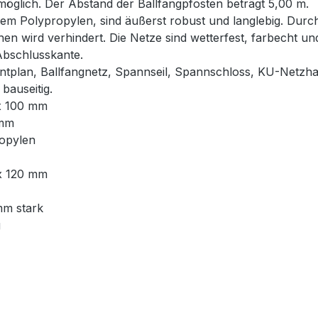
glich. Der Abstand der Ballfangpfosten beträgt 5,00 m.
em Polypropylen, sind äußerst robust und langlebig. Durch
hen wird verhindert. Die Netze sind wetterfest, farbecht u
Abschlusskante.
ntplan, Ballfangnetz, Spannseil, Spannschloss, KU-Netzha
bauseitig.
 x 100 mm
 mm
ropylen
 x 120 mm
mm stark
g