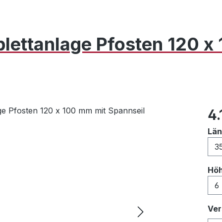
lettanlage Pfosten 120 
Reg
4.
Lä
Hö
Ver