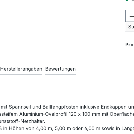
Pr
St
Pr
Herstellerangaben
Bewertungen
 mit Spannseil und Ballfangpfosten inklusive Endkappen u
steifem Aluminium-Ovalprofil 120 x 100 mm mit Oberfläche 
unststoff-Netzhalter.
ß in Höhen von 4,00 m, 5,00 m oder 6,00 m sowie in Länge