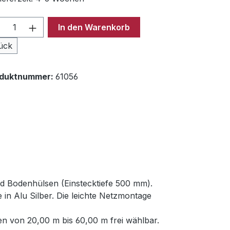
odukt Anzahl: Gib den gewünschten Wer
In den Warenkorb
ück
oduktnummer:
61056
nd Bodenhülsen (Einstecktiefe 500 mm).
in Alu Silber. Die leichte Netzmontage
n von 20,00 m bis 60,00 m frei wählbar.