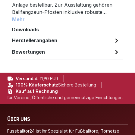
Anlage bestellbar. Zur Ausstattung gehören
Ballfangzaun-Pfosten inklusive robuste…
Mehr
Downloads
Herstellerangaben
Bewertungen
Versand
ab 11,90 EUR
100% Käuferschutz
Sichere Bestellung
Kauf auf Rechnung
für Vereine, Öffentliche und gemeinnützige Einrichtungen
ÜBER UNS
Fussballtor24 ist Ihr Spezialist für Fußballtore, Tornetze