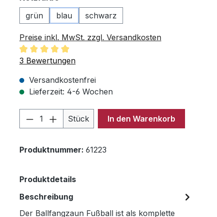
grün
blau
schwarz
Preise inkl. MwSt. zzgl. Versandkosten
Durchschnittliche Bewertung von 5 von 5 Sternen
3 Bewertungen
Versandkostenfrei
Lieferzeit: 4-6 Wochen
Produkt Anzahl: Gib den gewünschten 
Stück
In den Warenkorb
Produktnummer:
61223
Produktdetails
Beschreibung
Der Ballfangzaun Fußball ist als komplette