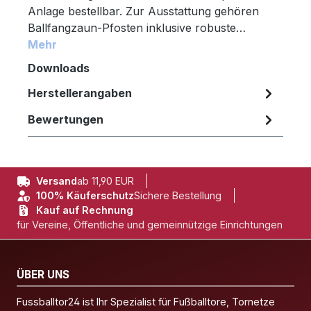
Anlage bestellbar. Zur Ausstattung gehören
Ballfangzaun-Pfosten inklusive robuste…
Mehr
Downloads
Herstellerangaben
Bewertungen
Versand
ab 11,90 EUR
100% Käuferschutz
Sichere Bestellung
Kauf auf Rechnung
für Vereine, Öffentliche und gemeinnützige Einrichtungen
ÜBER UNS
Fussballtor24 ist Ihr Spezialist für Fußballtore, Tornetze