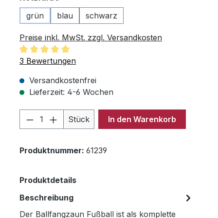
grün
blau
schwarz
Preise inkl. MwSt. zzgl. Versandkosten
Durchschnittliche Bewertung von 5 von 5 Sternen
3 Bewertungen
Versandkostenfrei
Lieferzeit: 4-6 Wochen
Produkt Anzahl: Gib den gewünschten 
Stück
In den Warenkorb
Produktnummer:
61239
Produktdetails
Beschreibung
Der Ballfangzaun Fußball ist als komplette