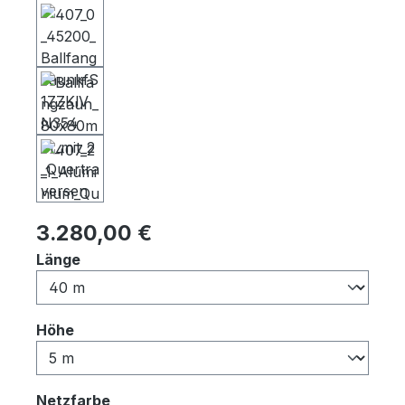
Regulärer Preis:
3.280,00 €
auswählen
Länge
auswählen
Höhe
auswählen
Netzfarbe