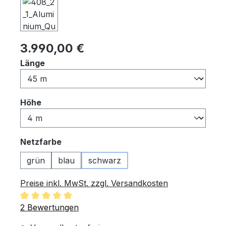
Regulärer Preis:
3.990,00 €
auswählen
Länge
auswählen
Höhe
auswählen
Netzfarbe
grün
blau
schwarz
Preise inkl. MwSt. zzgl. Versandkosten
Durchschnittliche Bewertung von 5 von 5 Sternen
2 Bewertungen