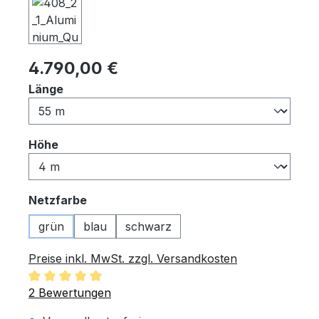
Regulärer Preis:
4.790,00 €
auswählen
Länge
auswählen
Höhe
auswählen
Netzfarbe
grün
blau
schwarz
Preise inkl. MwSt. zzgl. Versandkosten
Durchschnittliche Bewertung von 5 von 5 Sternen
2 Bewertungen