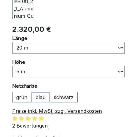
Regulärer Preis:
2.320,00 €
auswählen
Länge
auswählen
Höhe
auswählen
Netzfarbe
grün
blau
schwarz
Preise inkl. MwSt. zzgl. Versandkosten
Durchschnittliche Bewertung von 5 von 5 Sternen
2 Bewertungen