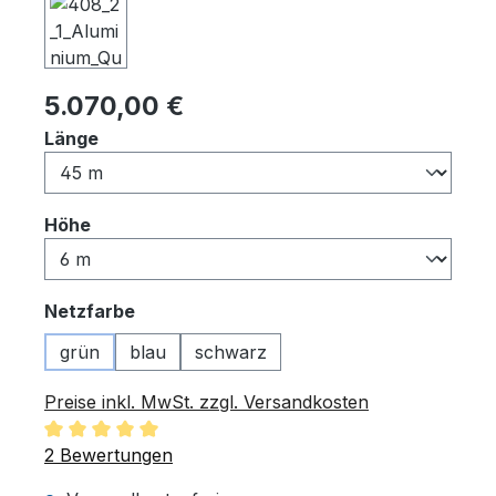
Regulärer Preis:
5.070,00 €
auswählen
Länge
auswählen
Höhe
auswählen
Netzfarbe
grün
blau
schwarz
Preise inkl. MwSt. zzgl. Versandkosten
Durchschnittliche Bewertung von 5 von 5 Sternen
2 Bewertungen