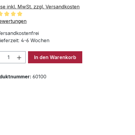
ise inkl. MwSt. zzgl. Versandkosten
chschnittliche Bewertung von 5 von 5 Sternen
ewertungen
ersandkostenfrei
ieferzeit: 4-6 Wochen
odukt Anzahl: Gib den gewünschten Wer
In den Warenkorb
oduktnummer:
60100