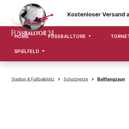
m Hauptinhalt springen
Zur Suche springen
Zur Hauptnavigation springen
Kostenloser Versand 
HOME
FUSSBALLTORE
TORNE
SPIELFELD
Stadion & Fußballplatz
Schutznetze
Ballfangzaun