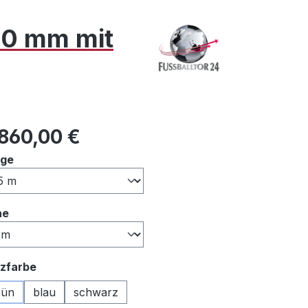
80 mm mit
ulärer Preis:
.860,00 €
auswählen
nge
auswählen
he
auswählen
zfarbe
rün
blau
schwarz