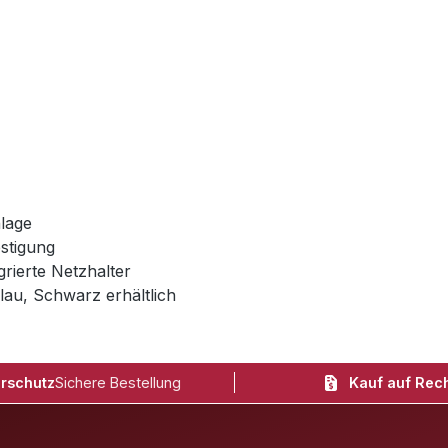
lage
estigung
rierte Netzhalter
lau, Schwarz erhältlich
rschutz
Sichere Bestellung
Kauf auf Rec