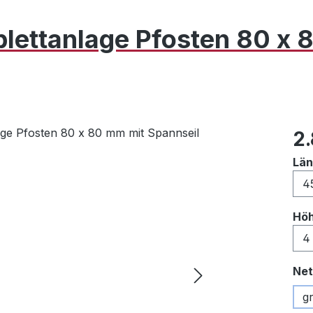
lettanlage Pfosten 80 x 
Reg
2
Lä
Hö
Net
g