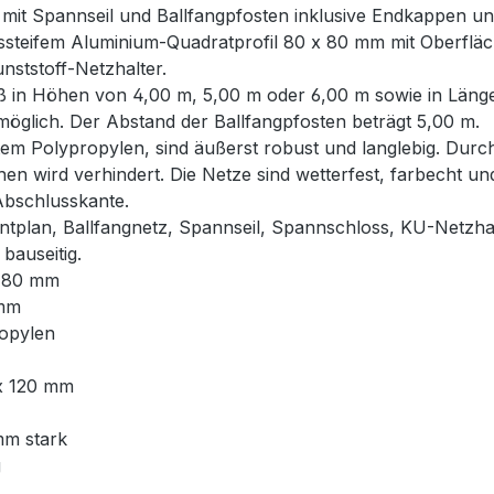
 mit Spannseil und Ballfangpfosten inklusive Endkappen u
steifem Aluminium-Quadratprofil 80 x 80 mm mit Oberfläch
unststoff-Netzhalter.
ß in Höhen von 4,00 m, 5,00 m oder 6,00 m sowie in Länge
glich. Der Abstand der Ballfangpfosten beträgt 5,00 m.
em Polypropylen, sind äußerst robust und langlebig. Durch
hen wird verhindert. Die Netze sind wetterfest, farbecht u
Abschlusskante.
ntplan, Ballfangnetz, Spannseil, Spannschloss, KU-Netzha
bauseitig.
x 80 mm
 mm
ropylen
 x 120 mm
mm stark
g