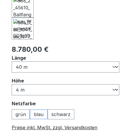
Regulärer Preis:
8.780,00 €
auswählen
Länge
auswählen
Höhe
auswählen
Netzfarbe
grün
blau
schwarz
Preise inkl. MwSt. zzgl. Versandkosten