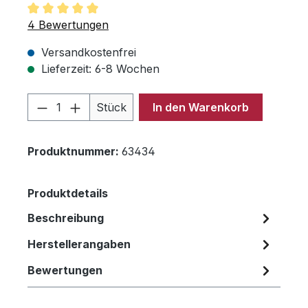
Durchschnittliche Bewertung von 5 von 5 Sternen
4 Bewertungen
Versandkostenfrei
Lieferzeit: 6-8 Wochen
Produkt Anzahl: Gib den gewünschten 
Stück
In den Warenkorb
Produktnummer:
63434
Produktdetails
Beschreibung
Herstellerangaben
Bewertungen