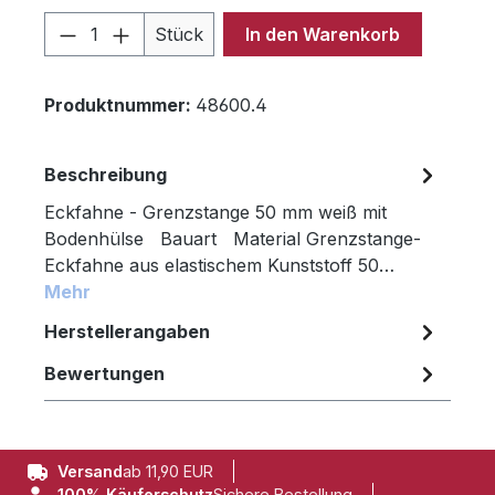
Produkt Anzahl: Gib den gewünschten 
Stück
In den Warenkorb
Produktnummer:
48600.4
Beschreibung
Eckfahne - Grenzstange 50 mm weiß mit
Bodenhülse Bauart Material Grenzstange-
Eckfahne aus elastischem Kunststoff 50…
Mehr
Herstellerangaben
Bewertungen
Versand
ab 11,90 EUR
100% Käuferschutz
Sichere Bestellung