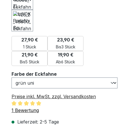
27,90 €
23,90 €
1 Stück
Bis
3 Stück
21,90 €
19,90 €
Bis
5 Stück
Ab
6 Stück
auswählen
Farbe der Eckfahne
Preise inkl. MwSt. zzgl. Versandkosten
Durchschnittliche Bewertung von 5 von 5 Sternen
1 Bewertung
Lieferzeit: 2-5 Tage