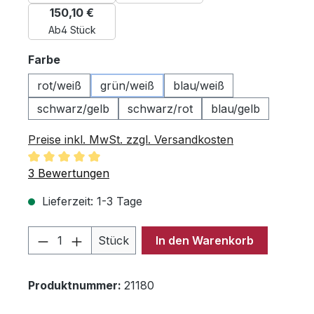
150,10 €
Ab
4 Stück
auswählen
Farbe
rot/weiß
grün/weiß
blau/weiß
schwarz/gelb
schwarz/rot
blau/gelb
Preise inkl. MwSt. zzgl. Versandkosten
Durchschnittliche Bewertung von 5 von 5 Sternen
3 Bewertungen
Lieferzeit: 1-3 Tage
Produkt Anzahl: Gib den gewünschten 
Stück
In den Warenkorb
Produktnummer:
21180