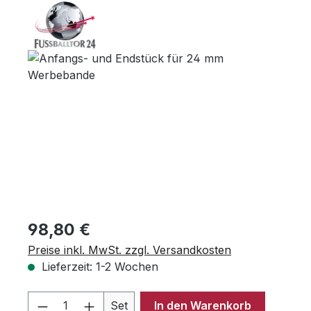
Bildergalerie überspringen
Regulärer Preis:
98,80 €
Preise inkl. MwSt. zzgl. Versandkosten
Lieferzeit: 1-2 Wochen
Produkt Anzahl: Gib den gewünschten 
Set
In den Warenkorb