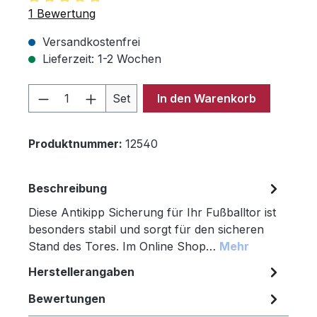
Durchschnittliche Bewertung von 5 von 5 Sternen
1 Bewertung
Versandkostenfrei
Lieferzeit: 1-2 Wochen
Produkt Anzahl: Gib den gewünschten 
Set
In den Warenkorb
Produktnummer:
12540
Beschreibung
Diese Antikipp Sicherung für Ihr Fußballtor ist
besonders stabil und sorgt für den sicheren
Stand des Tores. Im Online Shop…
Mehr
Herstellerangaben
Bewertungen