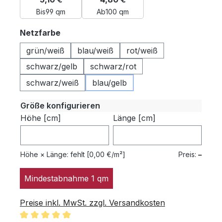
Bis
99 qm
Ab
100 qm
auswählen
Netzfarbe
grün/weiß
blau/weiß
rot/weiß
schwarz/gelb
schwarz/rot
schwarz/weiß
blau/gelb
Größe konfigurieren
Höhe [cm]
Länge [cm]
Höhe × Länge:
fehlt
[0,00 €/m²]
Preis:
–
Mindestabnahme 1 qm
Preise inkl. MwSt. zzgl. Versandkosten