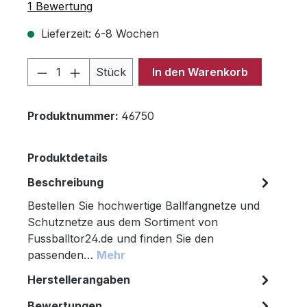
Durchschnittliche Bewertung von 5 von 5 Sternen
1 Bewertung
Lieferzeit: 6-8 Wochen
Produkt Anzahl: Gib den gewünschten 
Stück
In den Warenkorb
Produktnummer:
46750
Produktdetails
Beschreibung
Bestellen Sie hochwertige Ballfangnetze und
Schutznetze aus dem Sortiment von
Fussballtor24.de und finden Sie den
passenden…
Mehr
Herstellerangaben
Bewertungen