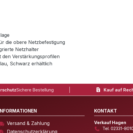
lage
ür die obere Netzbefestigung
rierte Netzhalter
it den Verstärkungsprofilen
lau, Schwarz erhältlich
rschutz
Sichere Bestellung
Kauf auf Rec
INFORMATIONEN
KONTAKT
Verkauf Hagen
Versand & Zahlung
Tel. 02331-801
Datenschutzerklärung