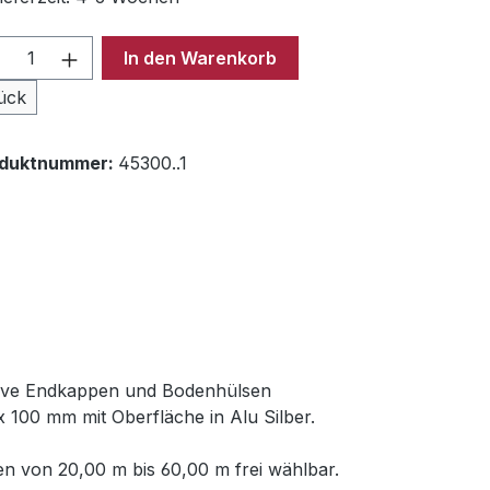
odukt Anzahl: Gib den gewünschten Wer
In den Warenkorb
ück
oduktnummer:
45300..1
usive Endkappen und Bodenhülsen
 100 mm mit Oberfläche in Alu Silber.
n von 20,00 m bis 60,00 m frei wählbar.