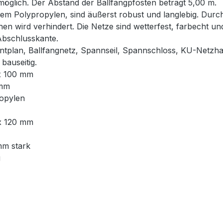
glich. Der Abstand der Ballfangpfosten beträgt 5,00 m.
em Polypropylen, sind äußerst robust und langlebig. Durch
hen wird verhindert. Die Netze sind wetterfest, farbecht u
Abschlusskante.
ntplan, Ballfangnetz, Spannseil, Spannschloss, KU-Netzha
bauseitig.
 x 100 mm
 mm
ropylen
 x 120 mm
mm stark
g