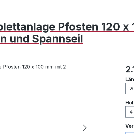
lettanlage Pfosten 120 
en und Spannseil
Reg
2.
Lä
Hö
Ver