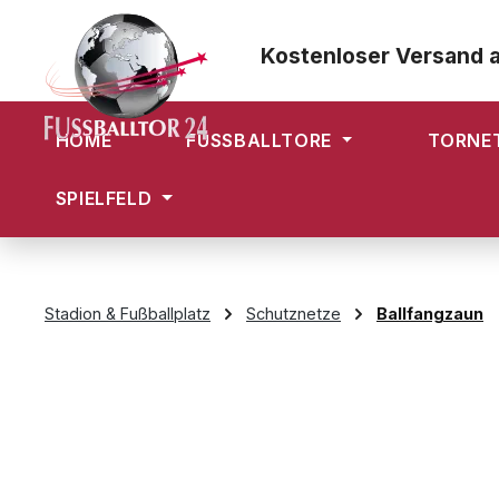
m Hauptinhalt springen
Zur Suche springen
Zur Hauptnavigation springen
Kostenloser Versand 
HOME
FUSSBALLTORE
TORNE
SPIELFELD
Stadion & Fußballplatz
Schutznetze
Ballfangzaun