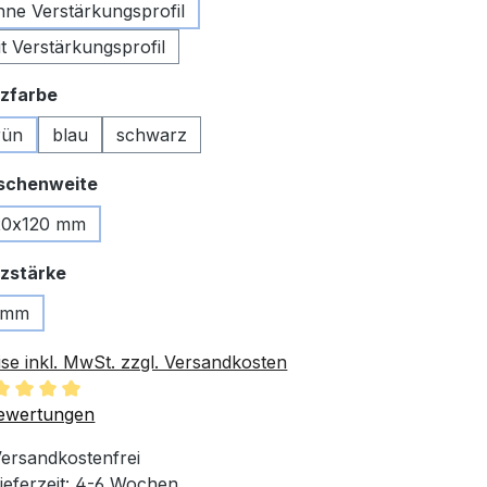
hne Verstärkungsprofil
t Verstärkungsprofil
auswählen
zfarbe
rün
blau
schwarz
auswählen
schenweite
20x120 mm
auswählen
zstärke
 mm
ise inkl. MwSt. zzgl. Versandkosten
chschnittliche Bewertung von 5 von 5 Sternen
ewertungen
ersandkostenfrei
ieferzeit: 4-6 Wochen