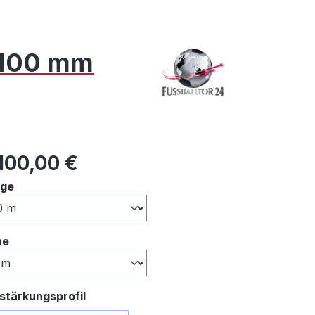
x 100 mm
ulärer Preis:
100,00 €
auswählen
nge
auswählen
he
auswählen
stärkungsprofil