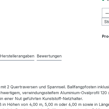
Pr
St
Pr
Herstellerangaben
Bewertungen
 mit 2 Quertraversen und Spannseil. Ballfangpfosten inkl
ochwertigem, verwindungssteifem Aluminium-Ovalprofil 120 x
in einer Nut geführten Kunststoff-Netzhalter.
ß in Höhen von 4,00 m, 5,00 m oder 6,00 m sowie in Länge