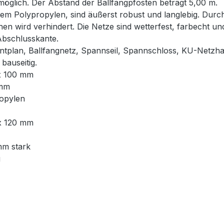
glich. Der Abstand der Ballfangpfosten beträgt 5,00 m.
em Polypropylen, sind äußerst robust und langlebig. Durch
hen wird verhindert. Die Netze sind wetterfest, farbecht u
Abschlusskante.
ntplan, Ballfangnetz, Spannseil, Spannschloss, KU-Netzha
bauseitig.
 x 100 mm
 mm
ropylen
 x 120 mm
mm stark
g