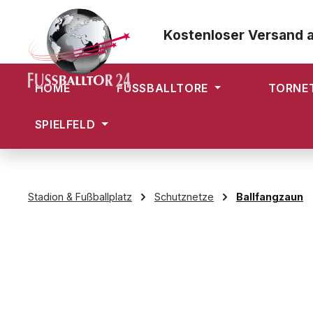
m Hauptinhalt springen
Zur Suche springen
Zur Hauptnavigation springen
Kostenloser Versand 
HOME
FUSSBALLTORE
TORNE
SPIELFELD
Stadion & Fußballplatz
Schutznetze
Ballfangzaun