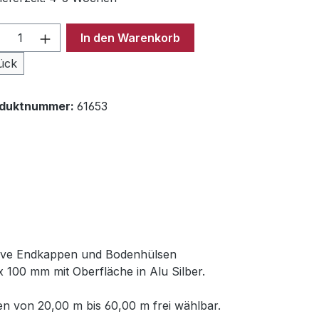
odukt Anzahl: Gib den gewünschten Wer
In den Warenkorb
ück
oduktnummer:
61653
usive Endkappen und Bodenhülsen
 100 mm mit Oberfläche in Alu Silber.
n von 20,00 m bis 60,00 m frei wählbar.