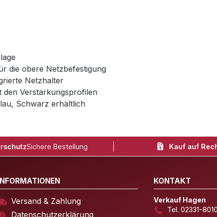
lage
ür die obere Netzbefestigung
rierte Netzhalter
it den Verstärkungsprofilen
lau, Schwarz erhältlich
rschutz
Sichere Bestellung
Kauf auf Rec
INFORMATIONEN
KONTAKT
Verkauf Hagen
Versand & Zahlung
Tel. 02331-801
Datenschutzerklärung