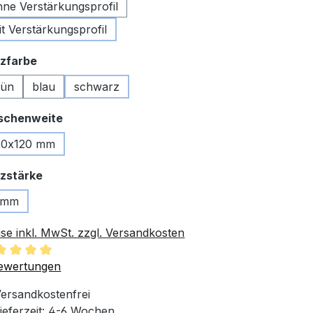
hne Verstärkungsprofil
it Verstärkungsprofil
auswählen
zfarbe
rün
blau
schwarz
auswählen
schenweite
20x120 mm
auswählen
zstärke
 mm
ise inkl. MwSt. zzgl. Versandkosten
chschnittliche Bewertung von 5 von 5 Sternen
ewertungen
ersandkostenfrei
ieferzeit: 4-6 Wochen