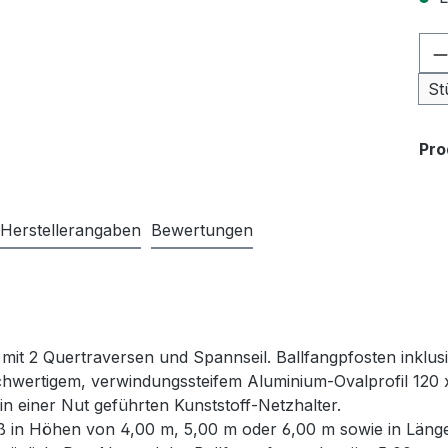
Pr
St
Pr
Herstellerangaben
Bewertungen
 mit 2 Quertraversen und Spannseil. Ballfangpfosten inkl
ochwertigem, verwindungssteifem Aluminium-Ovalprofil 120 x
in einer Nut geführten Kunststoff-Netzhalter.
ß in Höhen von 4,00 m, 5,00 m oder 6,00 m sowie in Länge