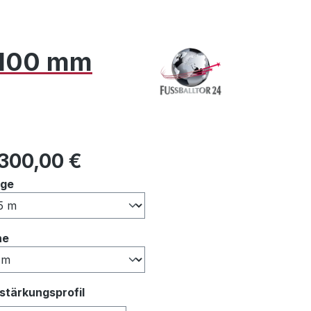
x 100 mm
ulärer Preis:
.300,00 €
auswählen
nge
auswählen
he
auswählen
stärkungsprofil