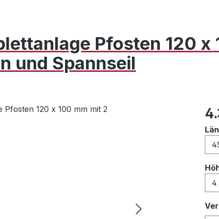
lettanlage Pfosten 120 
en und Spannseil
Reg
4
Lä
Hö
Ver