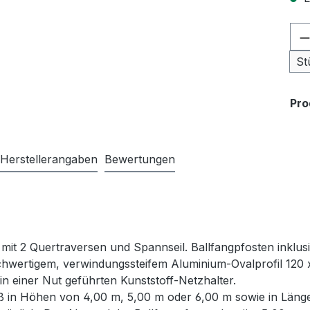
Pr
St
Pr
Herstellerangaben
Bewertungen
 mit 2 Quertraversen und Spannseil. Ballfangpfosten inkl
ochwertigem, verwindungssteifem Aluminium-Ovalprofil 120 x
in einer Nut geführten Kunststoff-Netzhalter.
ß in Höhen von 4,00 m, 5,00 m oder 6,00 m sowie in Länge