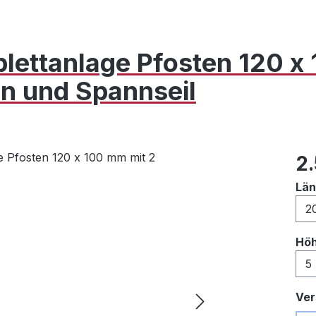
lettanlage Pfosten 120 
en und Spannseil
Reg
2
Lä
Hö
Ver