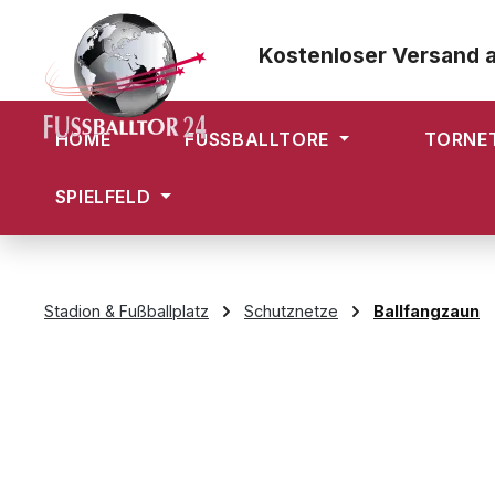
m Hauptinhalt springen
Zur Suche springen
Zur Hauptnavigation springen
Kostenloser Versand 
HOME
FUSSBALLTORE
TORNE
SPIELFELD
Stadion & Fußballplatz
Schutznetze
Ballfangzaun