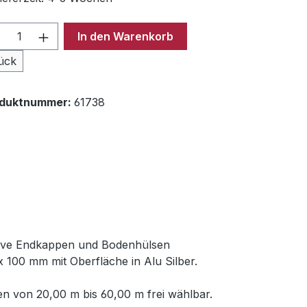
odukt Anzahl: Gib den gewünschten Wer
In den Warenkorb
ück
oduktnummer:
61738
usive Endkappen und Bodenhülsen
 100 mm mit Oberfläche in Alu Silber.
n von 20,00 m bis 60,00 m frei wählbar.