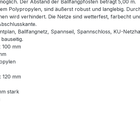
glich. Der Abstand der Ballfangpfosten beträgt 5,00 m.
em Polypropylen, sind äußerst robust und langlebig. Durch
hen wird verhindert. Die Netze sind wetterfest, farbecht u
Abschlusskante.
ntplan, Ballfangnetz, Spannseil, Spannschloss, KU-Netzha
bauseitig.
 x 100 mm
 mm
ropylen
 x 120 mm
mm stark
g