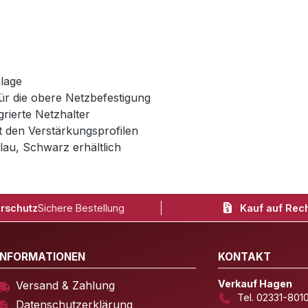
lage
ür die obere Netzbefestigung
rierte Netzhalter
it den Verstärkungsprofilen
lau, Schwarz erhältlich
rschutz
Sichere Bestellung
Kauf auf Rec
INFORMATIONEN
KONTAKT
Verkauf Hagen
Versand & Zahlung
Tel. 02331-801
Datenschutzerklärung