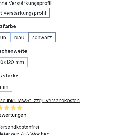
hne Verstärkungsprofil
t Verstärkungsprofil
auswählen
zfarbe
rün
blau
schwarz
auswählen
schenweite
20x120 mm
auswählen
zstärke
 mm
ise inkl. MwSt. zzgl. Versandkosten
chschnittliche Bewertung von 5 von 5 Sternen
ewertungen
ersandkostenfrei
ieferzeit: 4-6 Wochen