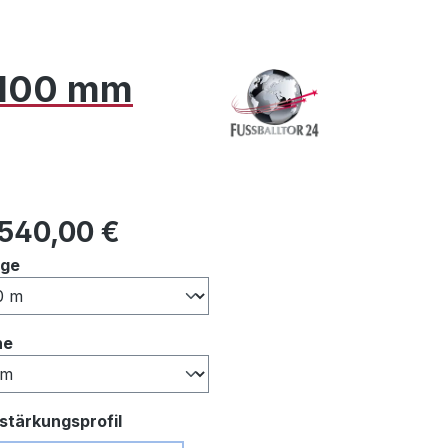
x 100 mm
ulärer Preis:
.540,00 €
auswählen
nge
auswählen
he
auswählen
stärkungsprofil