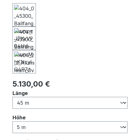
Regulärer Preis:
5.130,00 €
auswählen
Länge
auswählen
Höhe