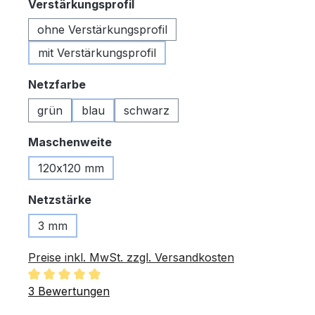
auswählen
Verstärkungsprofil
ohne Verstärkungsprofil
mit Verstärkungsprofil
auswählen
Netzfarbe
grün
blau
schwarz
auswählen
Maschenweite
120x120 mm
auswählen
Netzstärke
3 mm
Preise inkl. MwSt. zzgl. Versandkosten
Durchschnittliche Bewertung von 5 von 5 Sternen
3 Bewertungen