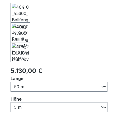
Regulärer Preis:
5.130,00 €
auswählen
Länge
auswählen
Höhe