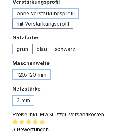
auswählen
Verstärkungsprofil
ohne Verstärkungsprofil
mit Verstärkungsprofil
auswählen
Netzfarbe
grün
blau
schwarz
auswählen
Maschenweite
120x120 mm
auswählen
Netzstärke
3 mm
Preise inkl. MwSt. zzgl. Versandkosten
Durchschnittliche Bewertung von 5 von 5 Sternen
3 Bewertungen