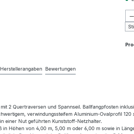
Pr
St
Pr
Herstellerangaben
Bewertungen
 mit 2 Quertraversen und Spannseil. Ballfangpfosten inkl
ochwertigem, verwindungssteifem Aluminium-Ovalprofil 120 x
in einer Nut geführten Kunststoff-Netzhalter.
ß in Höhen von 4,00 m, 5,00 m oder 6,00 m sowie in Länge