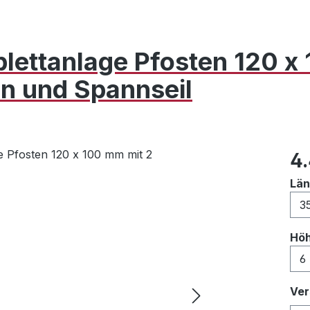
lettanlage Pfosten 120 
en und Spannseil
Reg
4
Lä
Hö
Ver