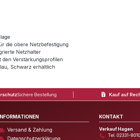
lage
ür die obere Netzbefestigung
rierte Netzhalter
it den Verstärkungsprofilen
lau, Schwarz erhältlich
rschutz
Sichere Bestellung
Kauf auf Rec
INFORMATIONEN
KONTAKT
Verkauf Hagen
Versand & Zahlung
Tel. 02331-801
Datenschutzerklärung