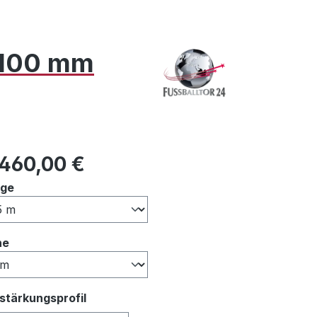
x 100 mm
ulärer Preis:
.460,00 €
auswählen
nge
auswählen
he
auswählen
stärkungsprofil