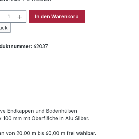
odukt Anzahl: Gib den gewünschten Wer
In den Warenkorb
ück
oduktnummer:
62037
usive Endkappen und Bodenhülsen
 100 mm mit Oberfläche in Alu Silber.
n von 20,00 m bis 60,00 m frei wählbar.