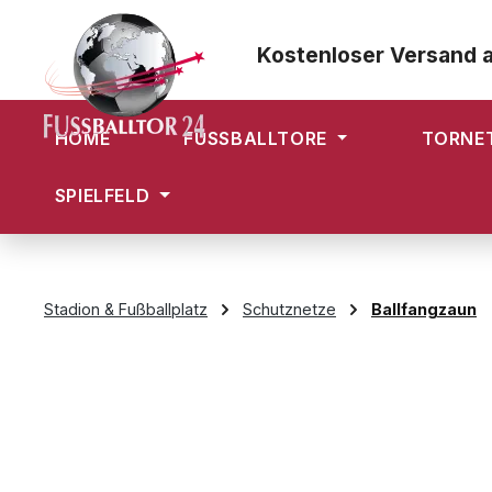
m Hauptinhalt springen
Zur Suche springen
Zur Hauptnavigation springen
Kostenloser Versand 
HOME
FUSSBALLTORE
TORNE
SPIELFELD
Stadion & Fußballplatz
Schutznetze
Ballfangzaun