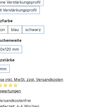
hne Verstärkungsprofil
it Verstärkungsprofil
auswählen
zfarbe
rün
blau
schwarz
auswählen
schenweite
20x120 mm
auswählen
zstärke
 mm
ise inkl. MwSt. zzgl. Versandkosten
chschnittliche Bewertung von 5 von 5 Sternen
ewertungen
ersandkostenfrei
ieferzeit: 4-6 Wochen