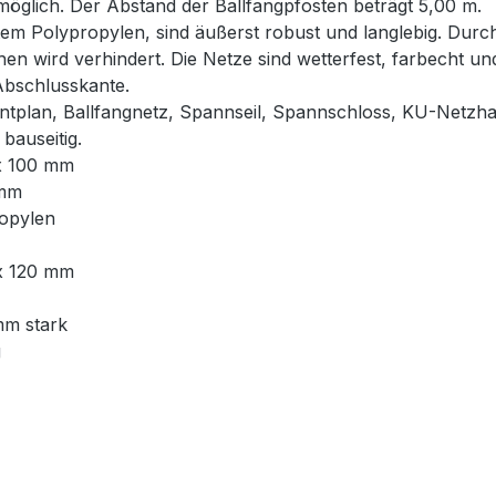
glich. Der Abstand der Ballfangpfosten beträgt 5,00 m.
em Polypropylen, sind äußerst robust und langlebig. Durch
hen wird verhindert. Die Netze sind wetterfest, farbecht u
Abschlusskante.
ntplan, Ballfangnetz, Spannseil, Spannschloss, KU-Netzha
bauseitig.
 x 100 mm
 mm
ropylen
 x 120 mm
mm stark
g