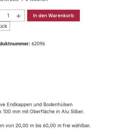
odukt Anzahl: Gib den gewünschten Wer
In den Warenkorb
ück
oduktnummer:
62096
usive Endkappen und Bodenhülsen
 100 mm mit Oberfläche in Alu Silber.
n von 20,00 m bis 60,00 m frei wählbar.