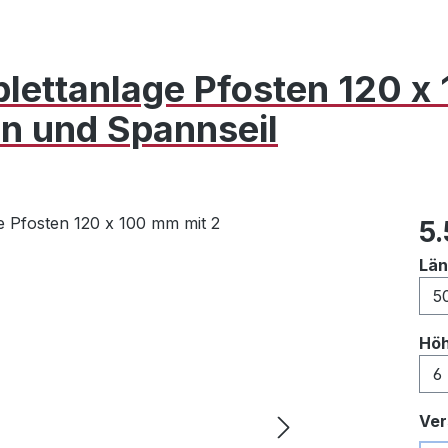
lettanlage Pfosten 120 
en und Spannseil
Reg
5.
Lä
Hö
Ver