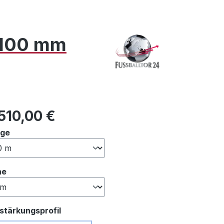
x 100 mm
ulärer Preis:
510,00 €
auswählen
nge
auswählen
he
auswählen
stärkungsprofil