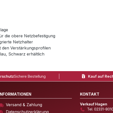
lage
ür die obere Netzbefestigung
rierte Netzhalter
it den Verstärkungsprofilen
lau, Schwarz erhältlich
rschutz
Sichere Bestellung
Kauf auf Rec
INFORMATIONEN
KONTAKT
Verkauf Hagen
Versand & Zahlung
Tel. 02331-801
Datenschutzerklärung