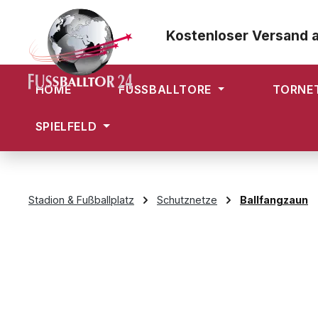
m Hauptinhalt springen
Zur Suche springen
Zur Hauptnavigation springen
Kostenloser Versand 
HOME
FUSSBALLTORE
TORNE
SPIELFELD
Stadion & Fußballplatz
Schutznetze
Ballfangzaun