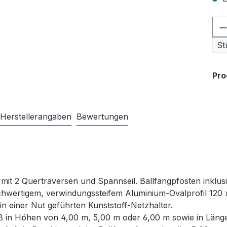
Pr
St
Pr
Herstellerangaben
Bewertungen
 mit 2 Quertraversen und Spannseil. Ballfangpfosten inkl
ochwertigem, verwindungssteifem Aluminium-Ovalprofil 120 x
in einer Nut geführten Kunststoff-Netzhalter.
ß in Höhen von 4,00 m, 5,00 m oder 6,00 m sowie in Länge