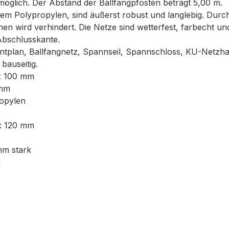
glich. Der Abstand der Ballfangpfosten beträgt 5,00 m.
em Polypropylen, sind äußerst robust und langlebig. Durch
hen wird verhindert. Die Netze sind wetterfest, farbecht u
Abschlusskante.
ntplan, Ballfangnetz, Spannseil, Spannschloss, KU-Netzha
bauseitig.
 x 100 mm
 mm
ropylen
 x 120 mm
mm stark
g