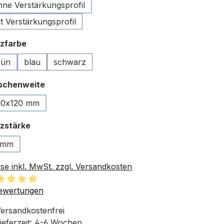
hne Verstärkungsprofil
t Verstärkungsprofil
auswählen
zfarbe
rün
blau
schwarz
auswählen
schenweite
20x120 mm
auswählen
zstärke
 mm
ise inkl. MwSt. zzgl. Versandkosten
chschnittliche Bewertung von 5 von 5 Sternen
ewertungen
ersandkostenfrei
ieferzeit: 4-6 Wochen