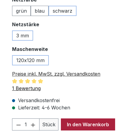
grün
blau
schwarz
auswählen
Netzstärke
3 mm
auswählen
Maschenweite
120x120 mm
Preise inkl. MwSt. zzgl. Versandkosten
Durchschnittliche Bewertung von 5 von 5 Sternen
1 Bewertung
Versandkostenfrei
Lieferzeit: 4-6 Wochen
Produkt Anzahl: Gib den gewünschten 
Stück
In den Warenkorb