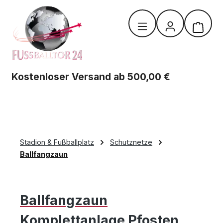
Zum Hauptinhalt springen
Warenk
Kostenloser Versand ab 500,00 €
Stadion & Fußballplatz
Schutznetze
Ballfangzaun
Ballfangzaun
Komplettanlage Pfosten