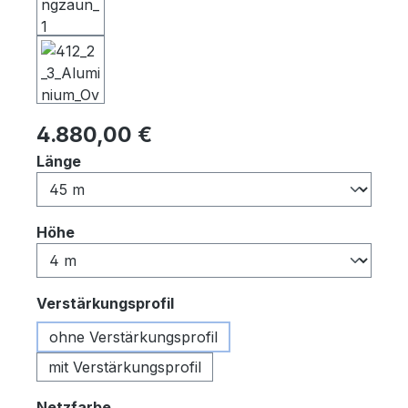
Regulärer Preis:
4.880,00 €
auswählen
Länge
auswählen
Höhe
auswählen
Verstärkungsprofil
ohne Verstärkungsprofil
mit Verstärkungsprofil
auswählen
Netzfarbe