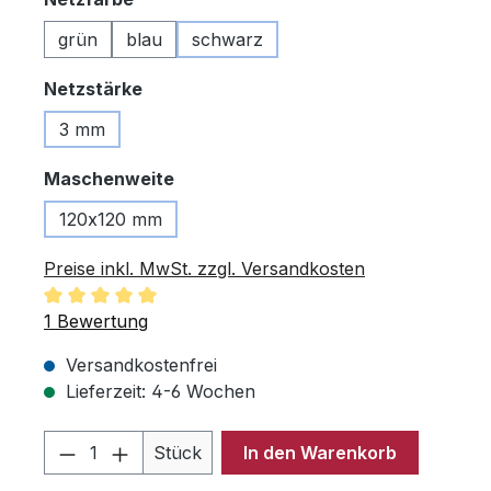
grün
blau
schwarz
auswählen
Netzstärke
3 mm
auswählen
Maschenweite
120x120 mm
Preise inkl. MwSt. zzgl. Versandkosten
Durchschnittliche Bewertung von 5 von 5 Sternen
1 Bewertung
Versandkostenfrei
Lieferzeit: 4-6 Wochen
Produkt Anzahl: Gib den gewünschten 
Stück
In den Warenkorb