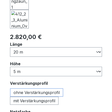
Regulärer Preis:
2.820,00 €
auswählen
Länge
auswählen
Höhe
auswählen
Verstärkungsprofil
ohne Verstärkungsprofil
mit Verstärkungsprofil
auswählen
Netzfarbe