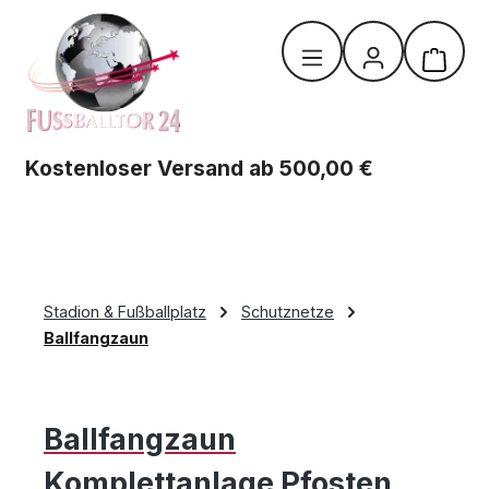
Zum Hauptinhalt springen
Warenk
Kostenloser Versand ab 500,00 €
Stadion & Fußballplatz
Schutznetze
Ballfangzaun
Ballfangzaun
Komplettanlage Pfosten