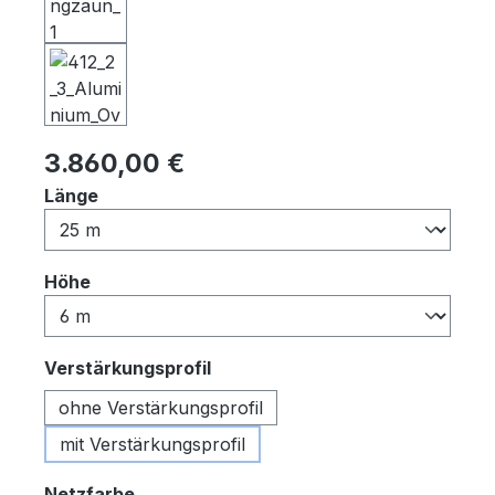
Regulärer Preis:
3.860,00 €
auswählen
Länge
auswählen
Höhe
auswählen
Verstärkungsprofil
ohne Verstärkungsprofil
mit Verstärkungsprofil
auswählen
Netzfarbe