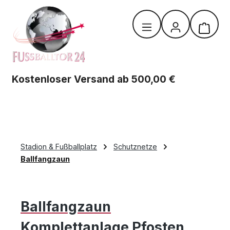
Zum Hauptinhalt springen
Warenk
Kostenloser Versand ab 500,00 €
Stadion & Fußballplatz
Schutznetze
Ballfangzaun
Ballfangzaun
Komplettanlage Pfosten