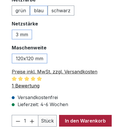
grün
blau
schwarz
auswählen
Netzstärke
3 mm
auswählen
Maschenweite
120x120 mm
Preise inkl. MwSt. zzgl. Versandkosten
Durchschnittliche Bewertung von 5 von 5 Sternen
1 Bewertung
Versandkostenfrei
Lieferzeit: 4-6 Wochen
Produkt Anzahl: Gib den gewünschten 
Stück
In den Warenkorb