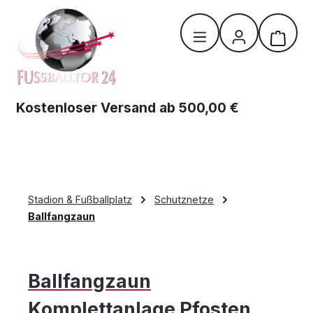
Zum Hauptinhalt springen
Warenk
Kostenloser Versand ab 500,00 €
Stadion & Fußballplatz
Schutznetze
Ballfangzaun
Ballfangzaun
Komplettanlage Pfosten