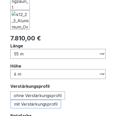
Regulärer Preis:
7.810,00 €
auswählen
Länge
auswählen
Höhe
auswählen
Verstärkungsprofil
ohne Verstärkungsprofil
mit Verstärkungsprofil
auswählen
Netzfarbe