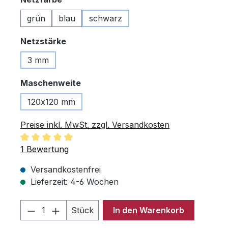
grün
blau
schwarz
auswählen
Netzstärke
3 mm
auswählen
Maschenweite
120x120 mm
Preise inkl. MwSt. zzgl. Versandkosten
Durchschnittliche Bewertung von 5 von 5 Sternen
1 Bewertung
Versandkostenfrei
Lieferzeit: 4-6 Wochen
Produkt Anzahl: Gib den gewünschten 
Stück
In den Warenkorb