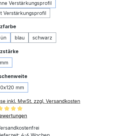
hne Verstärkungsprofil
t Verstärkungsprofil
auswählen
zfarbe
rün
blau
schwarz
auswählen
zstärke
 mm
auswählen
schenweite
20x120 mm
ise inkl. MwSt. zzgl. Versandkosten
chschnittliche Bewertung von 5 von 5 Sternen
ewertungen
ersandkostenfrei
ieferzeit: 4-6 Wochen