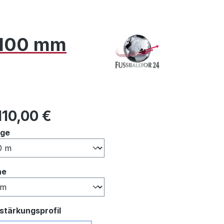
x 100 mm
ulärer Preis:
110,00 €
auswählen
nge
auswählen
he
auswählen
stärkungsprofil