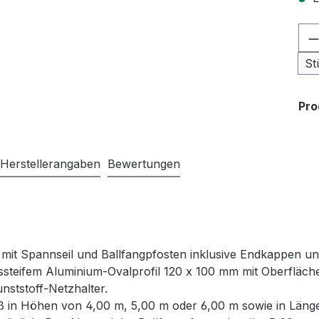
Pr
St
Pr
Herstellerangaben
Bewertungen
 mit Spannseil und Ballfangpfosten inklusive Endkappen u
steifem Aluminium-Ovalprofil 120 x 100 mm mit Oberfläche 
unststoff-Netzhalter.
ß in Höhen von 4,00 m, 5,00 m oder 6,00 m sowie in Länge