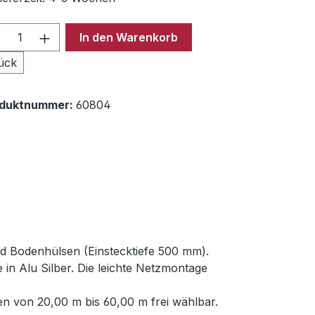
odukt Anzahl: Gib den gewünschten Wer
In den Warenkorb
ück
oduktnummer:
60804
nd Bodenhülsen (Einstecktiefe 500 mm).
in Alu Silber. Die leichte Netzmontage
n von 20,00 m bis 60,00 m frei wählbar.