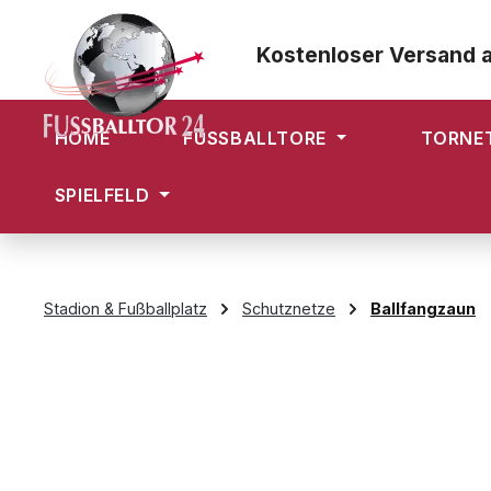
m Hauptinhalt springen
Zur Suche springen
Zur Hauptnavigation springen
Kostenloser Versand 
HOME
FUSSBALLTORE
TORNE
SPIELFELD
Stadion & Fußballplatz
Schutznetze
Ballfangzaun