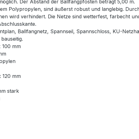
glich. Der Abstand der Ballfangpfosten beträgt 5,00 m.
em Polypropylen, sind äußerst robust und langlebig. Durch
hen wird verhindert. Die Netze sind wetterfest, farbecht u
Abschlusskante.
ntplan, Ballfangnetz, Spannseil, Spannschloss, KU-Netzha
bauseitig.
 x 100 mm
 mm
ropylen
 x 120 mm
mm stark
g