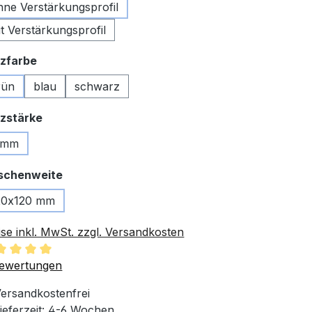
hne Verstärkungsprofil
t Verstärkungsprofil
auswählen
zfarbe
rün
blau
schwarz
auswählen
zstärke
 mm
auswählen
schenweite
20x120 mm
ise inkl. MwSt. zzgl. Versandkosten
chschnittliche Bewertung von 5 von 5 Sternen
ewertungen
ersandkostenfrei
ieferzeit: 4-6 Wochen