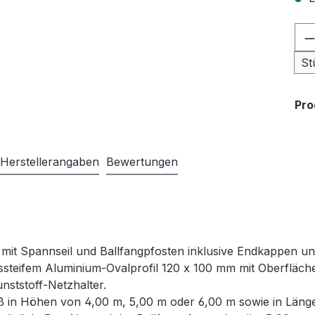
Pr
St
Pr
Herstellerangaben
Bewertungen
 mit Spannseil und Ballfangpfosten inklusive Endkappen u
steifem Aluminium-Ovalprofil 120 x 100 mm mit Oberfläche 
unststoff-Netzhalter.
ß in Höhen von 4,00 m, 5,00 m oder 6,00 m sowie in Länge