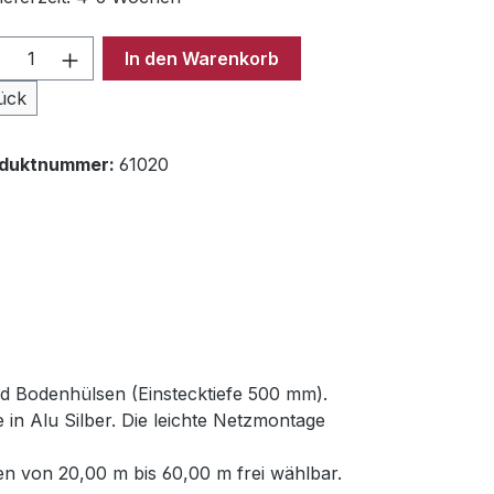
odukt Anzahl: Gib den gewünschten Wer
In den Warenkorb
ück
oduktnummer:
61020
nd Bodenhülsen (Einstecktiefe 500 mm).
in Alu Silber. Die leichte Netzmontage
n von 20,00 m bis 60,00 m frei wählbar.