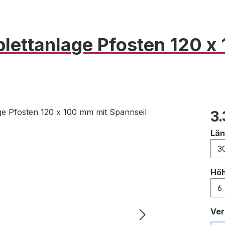
lettanlage Pfosten 120 
Reg
3
Lä
Hö
Ver