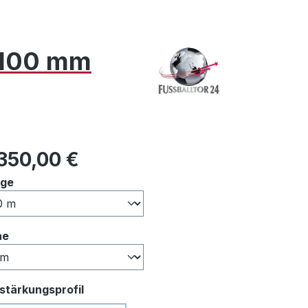
x 100 mm
ulärer Preis:
.350,00 €
auswählen
nge
auswählen
he
auswählen
stärkungsprofil