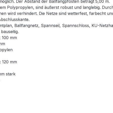
glich. Der Abstand der Ballfangpfosten beträgt 5,00 m.
em Polypropylen, sind äußerst robust und langlebig. Durch
hen wird verhindert. Die Netze sind wetterfest, farbecht u
Abschlusskante.
ntplan, Ballfangnetz, Spannseil, Spannschloss, KU-Netzha
bauseitig.
 x 100 mm
 mm
ropylen
 x 120 mm
mm stark
g