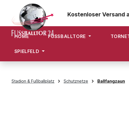
m Hauptinhalt springen
Zur Suche springen
Zur Hauptnavigation springen
Kostenloser Versand 
HOME
FUSSBALLTORE
TORNE
SPIELFELD
Stadion & Fußballplatz
Schutznetze
Ballfangzaun