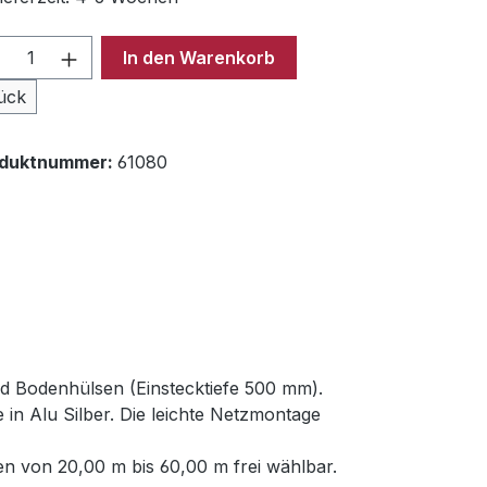
odukt Anzahl: Gib den gewünschten Wer
In den Warenkorb
ück
oduktnummer:
61080
nd Bodenhülsen (Einstecktiefe 500 mm).
in Alu Silber. Die leichte Netzmontage
n von 20,00 m bis 60,00 m frei wählbar.