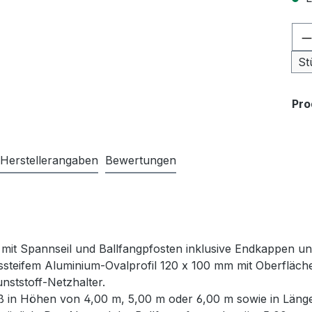
Pr
St
Pr
Herstellerangaben
Bewertungen
 mit Spannseil und Ballfangpfosten inklusive Endkappen u
steifem Aluminium-Ovalprofil 120 x 100 mm mit Oberfläche 
unststoff-Netzhalter.
ß in Höhen von 4,00 m, 5,00 m oder 6,00 m sowie in Länge