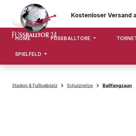
m Hauptinhalt springen
Zur Suche springen
Zur Hauptnavigation springen
Kostenloser Versand 
HOME
FUSSBALLTORE
TORNE
SPIELFELD
Stadion & Fußballplatz
Schutznetze
Ballfangzaun