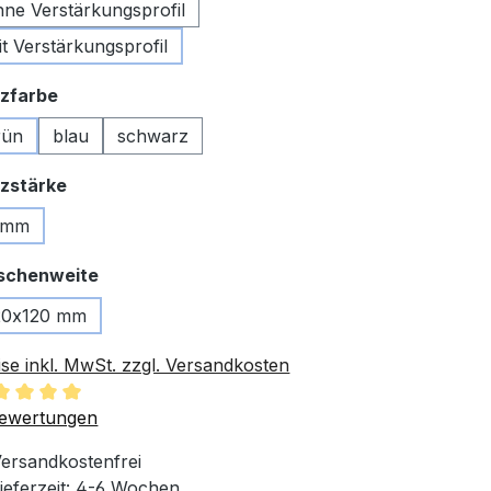
hne Verstärkungsprofil
it Verstärkungsprofil
auswählen
zfarbe
rün
blau
schwarz
auswählen
zstärke
 mm
auswählen
schenweite
20x120 mm
ise inkl. MwSt. zzgl. Versandkosten
chschnittliche Bewertung von 5 von 5 Sternen
ewertungen
ersandkostenfrei
ieferzeit: 4-6 Wochen