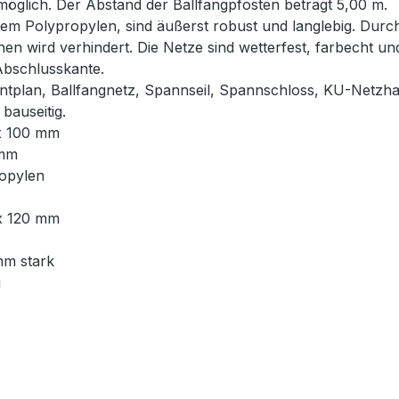
glich. Der Abstand der Ballfangpfosten beträgt 5,00 m.
em Polypropylen, sind äußerst robust und langlebig. Durch
hen wird verhindert. Die Netze sind wetterfest, farbecht u
Abschlusskante.
ntplan, Ballfangnetz, Spannseil, Spannschloss, KU-Netzha
bauseitig.
 x 100 mm
 mm
ropylen
 x 120 mm
mm stark
g