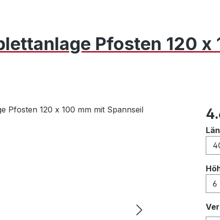
lettanlage Pfosten 120 
Reg
4
Lä
Hö
Ver