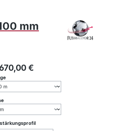
x 100 mm
ulärer Preis:
.670,00 €
auswählen
nge
auswählen
he
auswählen
stärkungsprofil