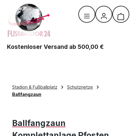
Zum Hauptinhalt springen
Warenk
Kostenloser Versand ab 500,00 €
Stadion & Fußballplatz
Schutznetze
Ballfangzaun
Ballfangzaun
Komplettanlage Pfosten