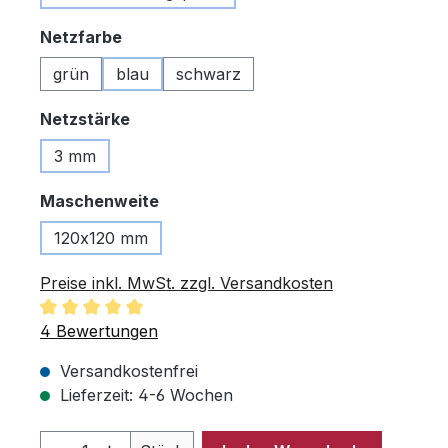
auswählen
Netzfarbe
grün
blau
schwarz
auswählen
Netzstärke
3 mm
auswählen
Maschenweite
120x120 mm
Preise inkl. MwSt. zzgl. Versandkosten
Durchschnittliche Bewertung von 5 von 5 Sternen
4 Bewertungen
Versandkostenfrei
Lieferzeit: 4-6 Wochen
Produkt Anzahl: Gib den gewünschten 