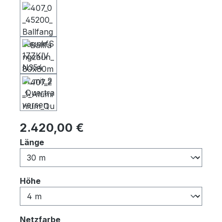
Regulärer Preis:
2.420,00 €
auswählen
Länge
auswählen
Höhe
auswählen
Netzfarbe