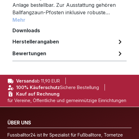
Anlage bestellbar. Zur Ausstattung gehören
Ballfangzaun-Pfosten inklusive robuste…
Mehr
Downloads
Herstellerangaben
Bewertungen
Versand
ab 11,90 EUR
100% Käuferschutz
Sichere Bestellung
Kauf auf Rechnung
für Vereine, Öffentliche und gemeinnützige Einrichtungen
ÜBER UNS
Fussballtor24 ist Ihr Spezialist für Fußballtore, Tornetze