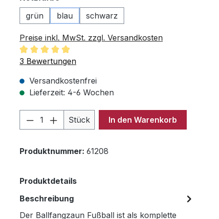
grün
blau
schwarz
Preise inkl. MwSt. zzgl. Versandkosten
Durchschnittliche Bewertung von 5 von 5 Sternen
3 Bewertungen
Versandkostenfrei
Lieferzeit: 4-6 Wochen
Produkt Anzahl: Gib den gewünschten 
Stück
In den Warenkorb
Produktnummer:
61208
Produktdetails
Beschreibung
Der Ballfangzaun Fußball ist als komplette