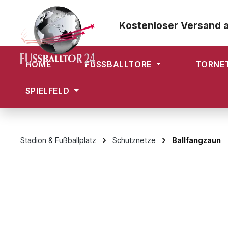
m Hauptinhalt springen
Zur Suche springen
Zur Hauptnavigation springen
Kostenloser Versand 
HOME
FUSSBALLTORE
TORNE
SPIELFELD
Stadion & Fußballplatz
Schutznetze
Ballfangzaun