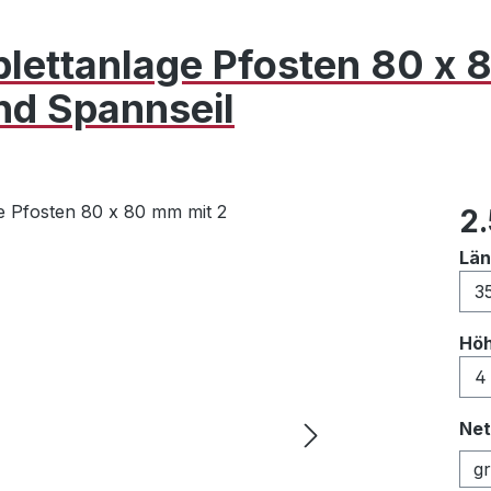
lettanlage Pfosten 80 x 
nd Spannseil
Reg
2
Lä
Hö
Net
g