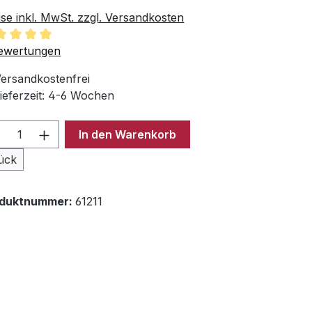
ise inkl. MwSt. zzgl. Versandkosten
chschnittliche Bewertung von 5 von 5 Sternen
ewertungen
ersandkostenfrei
ieferzeit: 4-6 Wochen
odukt Anzahl: Gib den gewünschten Wer
In den Warenkorb
ück
oduktnummer:
61211