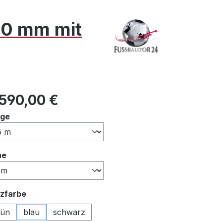
80 mm mit
ulärer Preis:
.590,00 €
auswählen
nge
auswählen
he
auswählen
zfarbe
rün
blau
schwarz