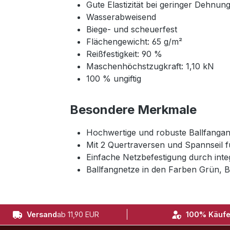
Gute Elastizität bei geringer Dehnun
Wasserabweisend
Biege- und scheuerfest
Flächengewicht: 65 g/m²
Reißfestigkeit: 90 %
Maschenhöchstzugkraft: 1,10 kN
100 % ungiftig
Besondere Merkmale
Hochwertige und robuste Ballfangan
Mit 2 Quertraversen und Spannseil f
Einfache Netzbefestigung durch integ
Ballfangnetze in den Farben Grün, B
Versand
ab 11,90 EUR
100% Käufe