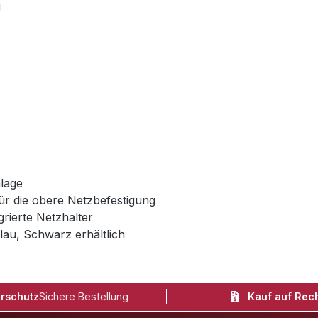
g
lage
ür die obere Netzbefestigung
rierte Netzhalter
lau, Schwarz erhältlich
rschutz
Sichere Bestellung
Kauf auf Rec