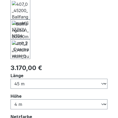
Regulärer Preis:
3.170,00 €
auswählen
Länge
auswählen
Höhe
auswählen
Netzfarbe