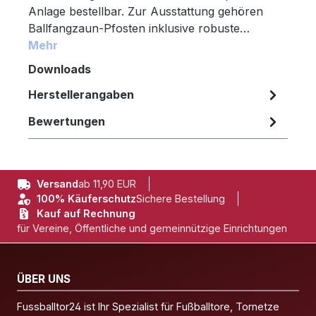
Anlage bestellbar. Zur Ausstattung gehören
Ballfangzaun-Pfosten inklusive robuste…
Mehr
Downloads
Herstellerangaben
Bewertungen
Versand
ab 11,90 EUR
100% Käuferschutz
Sichere Bestellung
Kauf auf Rechnung
für Vereine, Öffentliche und gemeinnützige Einrichtungen
ÜBER UNS
Fussballtor24 ist Ihr Spezialist für Fußballtore, Tornetze