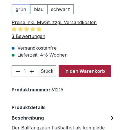
grün
blau
schwarz
Preise inkl. MwSt. zzgl. Versandkosten
Durchschnittliche Bewertung von 5 von 5 Sternen
3 Bewertungen
Versandkostenfrei
Lieferzeit: 4-6 Wochen
Produkt Anzahl: Gib den gewünschten 
Stück
In den Warenkorb
Produktnummer:
61215
Produktdetails
Beschreibung
Der Ballfangzaun Fußball ist als komplette