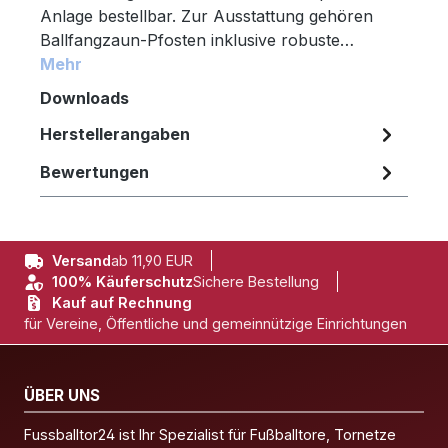
Anlage bestellbar. Zur Ausstattung gehören
Ballfangzaun-Pfosten inklusive robuste…
Mehr
Downloads
Herstellerangaben
Bewertungen
Versand
ab 11,90 EUR
100% Käuferschutz
Sichere Bestellung
Kauf auf Rechnung
für Vereine, Öffentliche und gemeinnützige Einrichtungen
ÜBER UNS
Fussballtor24 ist Ihr Spezialist für Fußballtore, Tornetze