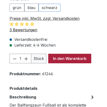
grün
blau
schwarz
Preise inkl. MwSt. zzgl. Versandkosten
Durchschnittliche Bewertung von 5 von 5 Sternen
3 Bewertungen
Versandkostenfrei
Lieferzeit: 4-6 Wochen
Produkt Anzahl: Gib den gewünschten 
Stück
In den Warenkorb
Produktnummer:
61246
Produktdetails
Beschreibung
Der Ballfangzaun Fußball ist als komplette