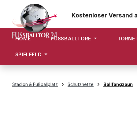
m Hauptinhalt springen
Zur Suche springen
Zur Hauptnavigation springen
Kostenloser Versand 
HOME
FUSSBALLTORE
TORNE
SPIELFELD
Stadion & Fußballplatz
Schutznetze
Ballfangzaun