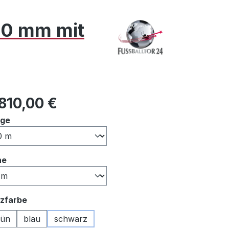
80 mm mit
ulärer Preis:
810,00 €
auswählen
nge
auswählen
he
auswählen
zfarbe
rün
blau
schwarz