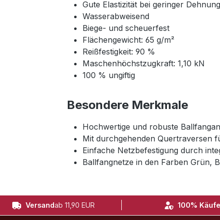
Gute Elastizität bei geringer Dehnun
Wasserabweisend
Biege- und scheuerfest
Flächengewicht: 65 g/m²
Reißfestigkeit: 90 %
Maschenhöchstzugkraft: 1,10 kN
100 % ungiftig
Besondere Merkmale
Hochwertige und robuste Ballfangan
Mit durchgehenden Quertraversen fü
Einfache Netzbefestigung durch integ
Ballfangnetze in den Farben Grün, B
Versand
ab 11,90 EUR
100% Käufe