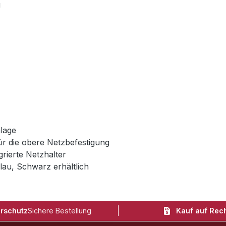
g
lage
r die obere Netzbefestigung
rierte Netzhalter
lau, Schwarz erhältlich
rschutz
Sichere Bestellung
Kauf auf Rec