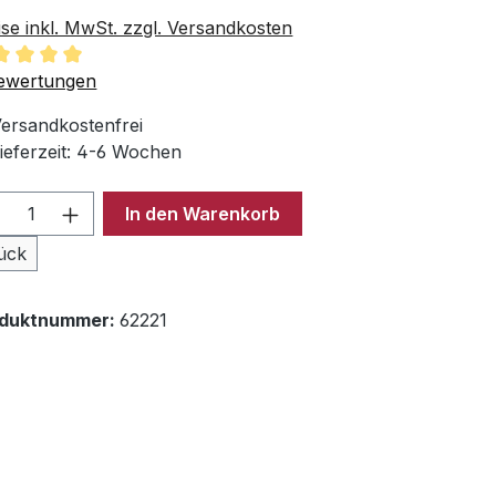
ise inkl. MwSt. zzgl. Versandkosten
chschnittliche Bewertung von 5 von 5 Sternen
ewertungen
ersandkostenfrei
ieferzeit: 4-6 Wochen
odukt Anzahl: Gib den gewünschten Wer
In den Warenkorb
ück
oduktnummer:
62221