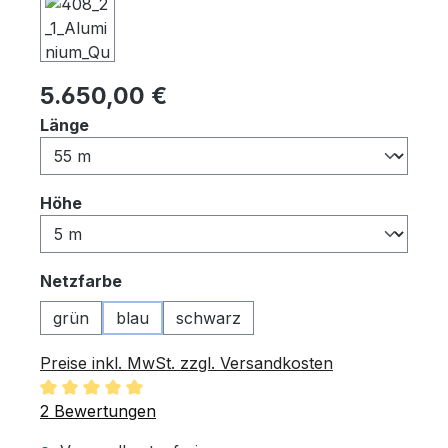
Regulärer Preis:
5.650,00 €
auswählen
Länge
auswählen
Höhe
auswählen
Netzfarbe
grün
blau
schwarz
Preise inkl. MwSt. zzgl. Versandkosten
Durchschnittliche Bewertung von 5 von 5 Sternen
2 Bewertungen