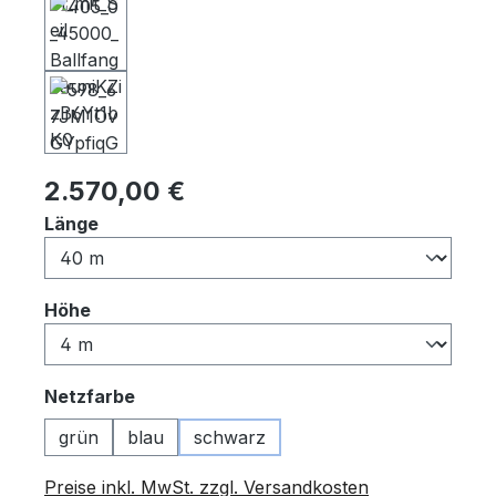
Regulärer Preis:
2.570,00 €
auswählen
Länge
auswählen
Höhe
auswählen
Netzfarbe
grün
blau
schwarz
Preise inkl. MwSt. zzgl. Versandkosten