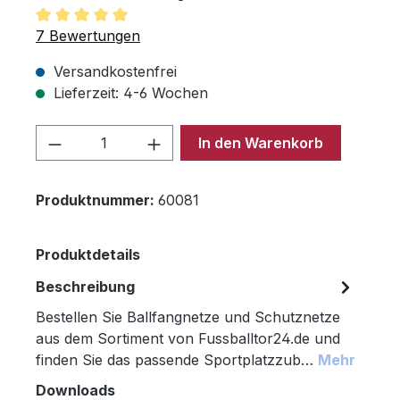
Durchschnittliche Bewertung von 5 von 5 Sternen
7 Bewertungen
Versandkostenfrei
Lieferzeit: 4-6 Wochen
Produkt Anzahl: Gib den gewünschten 
In den Warenkorb
Produktnummer:
60081
Produktdetails
Beschreibung
Bestellen Sie Ballfangnetze und Schutznetze
aus dem Sortiment von Fussballtor24.de und
finden Sie das passende Sportplatzzub…
Mehr
Downloads