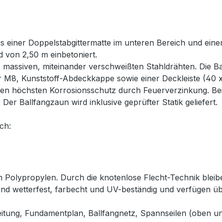
us einer Doppelstabgittermatte im unteren Bereich und eine
 von 2,50 m einbetoniert.
 massiven, miteinander verschweißten Stahldrähten. Die Ba
er M8, Kunststoff-Abdeckkappe sowie einer Deckleiste (40 
en höchsten Korrosionsschutz durch Feuerverzinkung. Bei
er Ballfangzaun wird inklusive geprüfter Statik geliefert.
ch:
 Polypropylen. Durch die knotenlose Flecht-Technik bleib
sind wetterfest, farbecht und UV-beständig und verfügen 
nleitung, Fundamentplan, Ballfangnetz, Spannseilen (oben