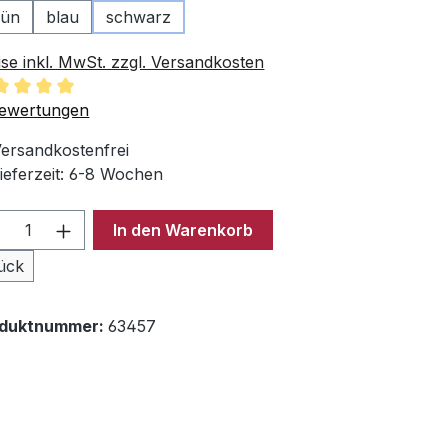
rün
blau
schwarz
ise inkl. MwSt. zzgl. Versandkosten
chschnittliche Bewertung von 5 von 5 Sternen
ewertungen
ersandkostenfrei
ieferzeit: 6-8 Wochen
odukt Anzahl: Gib den gewünschten Wer
In den Warenkorb
ück
oduktnummer:
63457