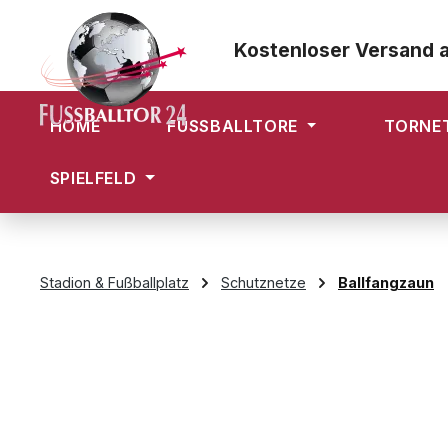
m Hauptinhalt springen
Zur Suche springen
Zur Hauptnavigation springen
Kostenloser Versand 
HOME
FUSSBALLTORE
TORNE
SPIELFELD
Stadion & Fußballplatz
Schutznetze
Ballfangzaun