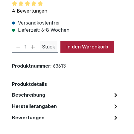
Durchschnittliche Bewertung von 5 von 5 Sternen
4 Bewertungen
Versandkostenfrei
Lieferzeit: 6-8 Wochen
Produkt Anzahl: Gib den gewünschten 
Stück
In den Warenkorb
Produktnummer:
63613
Produktdetails
Beschreibung
Herstellerangaben
Bewertungen