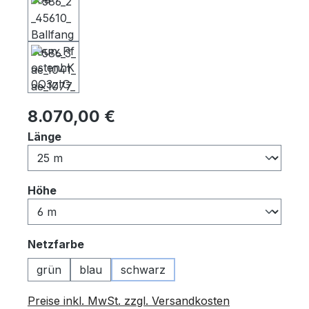
Regulärer Preis:
8.070,00 €
auswählen
Länge
auswählen
Höhe
auswählen
Netzfarbe
grün
blau
schwarz
Preise inkl. MwSt. zzgl. Versandkosten