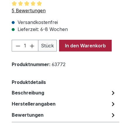
Durchschnittliche Bewertung von 5 von 5 Sternen
5 Bewertungen
Versandkostenfrei
Lieferzeit: 6-8 Wochen
Produkt Anzahl: Gib den gewünschten 
Stück
In den Warenkorb
Produktnummer:
63772
Produktdetails
Beschreibung
Herstellerangaben
Bewertungen