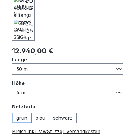
Regulärer Preis:
12.940,00 €
auswählen
Länge
auswählen
Höhe
auswählen
Netzfarbe
grün
blau
schwarz
Preise inkl. MwSt. zzgl. Versandkosten