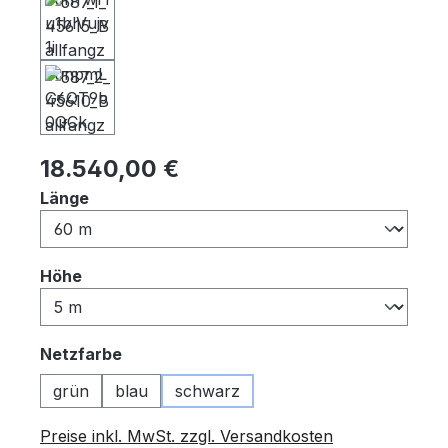
Regulärer Preis:
18.540,00 €
auswählen
Länge
auswählen
Höhe
auswählen
Netzfarbe
grün
blau
schwarz
Preise inkl. MwSt. zzgl. Versandkosten