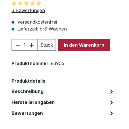
Durchschnittliche Bewertung von 5 von 5 Sternen
5 Bewertungen
Versandkostenfrei
Lieferzeit: 6-8 Wochen
Produkt Anzahl: Gib den gewünschten 
Stück
In den Warenkorb
Produktnummer:
63905
Produktdetails
Beschreibung
Herstellerangaben
Bewertungen