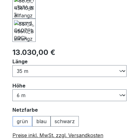
Regulärer Preis:
13.030,00 €
auswählen
Länge
auswählen
Höhe
auswählen
Netzfarbe
grün
blau
schwarz
Preise inkl. MwSt. zzgl. Versandkosten