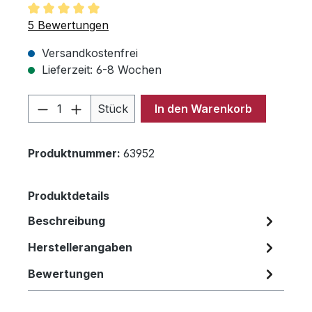
Durchschnittliche Bewertung von 5 von 5 Sternen
5 Bewertungen
Versandkostenfrei
Lieferzeit: 6-8 Wochen
Produkt Anzahl: Gib den gewünschten 
Stück
In den Warenkorb
Produktnummer:
63952
Produktdetails
Beschreibung
Herstellerangaben
Bewertungen